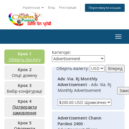
Українська
Вхід
Реєстрація
Переглянути кошик
Togg
navig
Категорії:
Крок 1
Оберіть послугу
Оберіть валюту:
Крок 2
Опції домену
Adv. Via. Rj Monthly
Advertisement
- Adv. Via. Rj
Крок 3
Monthly Advertisement
Вибір конфігурації
Крок 4
Підтвердити
замовлення
Advertisement Chann
Крок 5
Pardesi 2400
-
Оформити