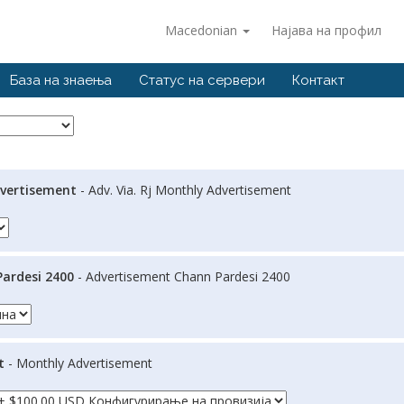
Macedonian
Најава на профил
База на знаења
Статус на сервери
Контакт
Advertisement
- Adv. Via. Rj Monthly Advertisement
ardesi 2400
- Advertisement Chann Pardesi 2400
t
- Monthly Advertisement