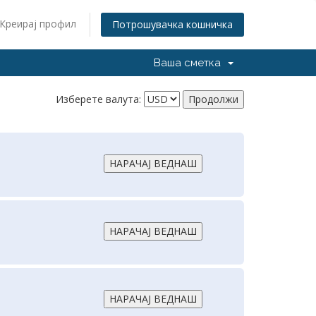
Креирај профил
Потрошувачка кошничка
Ваша сметка
Изберете валута: