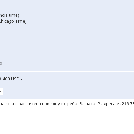
ndia time)
Chicago Time)
но
t 400 USD
-
а која е заштитена при злоупотреба. Вашата IP адреса е (
216.7